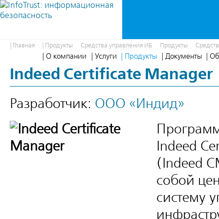
| Главная
| Продукты
Средства управления ИБ
Продукты
Средств
| О компании
| Услуги
| Продукты
| Документы
| О
Indeed Certificate Manager
Разработчик:
ООО «Индид»
Программ
Indeed Cer
(Indeed C
собой ц
систему 
инфрастру